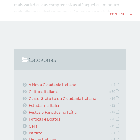
mais variadas: das compreensivas até aquelas um pouco
mais, digamos, destemperadas. Ao longo de mais de uma
CONTINUE
→
década trabalhando e respirando Itália todos os dias, cansei
de ver problemas de pessoas que resolveram aproveitar o
processo e vir fazer turismo / viagem em família. Antes de
continuar, quero que você entenda: eu não acho legal ter
que se separar da nossa família! Não mesmo!
Categorias
A Nova Cidadania Italiana
» 4
Cultura Italiana
» 50
Curso Gratuito da Cidadania Italiana
» 24
Estudar na Itália
» 12
Festas e Feriados na Itália
» 18
Fofocas e Boatos
» 20
Geral
» 19
Istituto
» 1
Língua Italiana
» 5