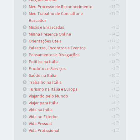
Meu Processo de Reconhecimento
» 36
Meu Trabalho de Consultor e
» 79
Buscador
Micos e Enrascadas
» 9
Minha Presença Online
» 24
Orientações Úteis
» 177
Palestras, Encontros e Eventos
» 16
Pensamentos e Divagações
» 49
Política na Itália
» 18
Produtos e Serviços
» 5
Saúde na Itália
» 10
Trabalho na Itália
» 7
Turismo na Itália e Europa
» 1
Viajando pelo Mundo
» 18
Viajar para Itália
» 6
Vida na Itália
» 97
Vida no Exterior
» 3
Vida Pessoal
» 6
Vida Profissional
» 1