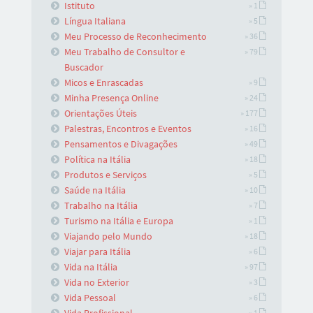
Istituto
» 1
Língua Italiana
» 5
Meu Processo de Reconhecimento
» 36
Meu Trabalho de Consultor e
» 79
Buscador
Micos e Enrascadas
» 9
Minha Presença Online
» 24
Orientações Úteis
» 177
Palestras, Encontros e Eventos
» 16
Pensamentos e Divagações
» 49
Política na Itália
» 18
Produtos e Serviços
» 5
Saúde na Itália
» 10
Trabalho na Itália
» 7
Turismo na Itália e Europa
» 1
Viajando pelo Mundo
» 18
Viajar para Itália
» 6
Vida na Itália
» 97
Vida no Exterior
» 3
Vida Pessoal
» 6
» 1