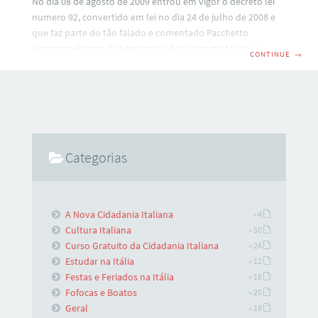
No dia 08 de agosto de 2009 entrou em vigor o decreto lei
numero 92, convertido em lei no dia 24 de julho de 2008 e
que faz parte do tão falado e comentado Pacchetto
Sicurezza (Pacote de Segurança). Este decreto foi criado com
CONTINUE
→
o objetivo de combater a imigraçao ilegal e o crime
organizado aqui na Italia. PRINCIPAIS ITENS DESTAS NOVAS
REGRAS DE SEGURANÇA 1) Contraste ao fenômeno de
imigração clandestina A nova lei transforma em crime o
ingresso e permanencia ilegal na Itália. Parece estranho mas
Categorias
A Nova Cidadania Italiana
» 4
Cultura Italiana
» 50
Curso Gratuito da Cidadania Italiana
» 24
Estudar na Itália
» 12
Festas e Feriados na Itália
» 18
Fofocas e Boatos
» 20
Geral
» 19