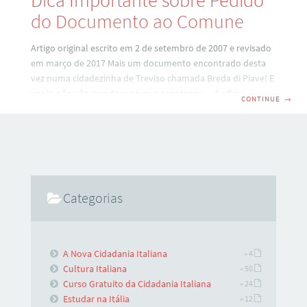
Dica Importante sobre Pedido
do Documento ao Comune
Artigo original escrito em 2 de setembro de 2007 e revisado
em março de 2017 Mais um documento encontrado desta
vez numa cidadezinha de Treviso chamada Breda di Piave! E
vocês não vão acreditar no que aconteceu… A oficial do
CONTINUE
→
setor anagrafe foi pegar o livro que constava as informações
do antenato da minha “cliente-amiga-do-blog” e lá tinha
nada mais nada menos do que a cópia do pedido do
documento ao comune, que a cliente tinha enviado há
alguns meses… Eu perguntei então por que
Categorias
A Nova Cidadania Italiana
» 4
Cultura Italiana
» 50
Curso Gratuito da Cidadania Italiana
» 24
Estudar na Itália
» 12