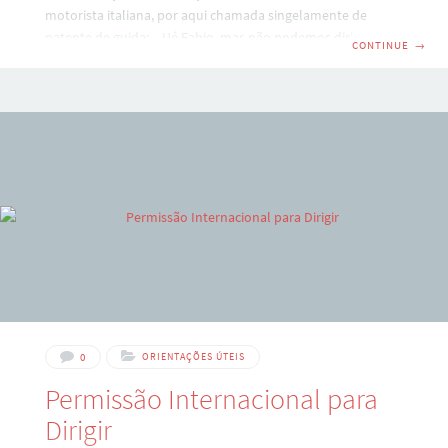
motorista italiana, por aqui chamada singelamente de
patente de guida: – Ué Fabio, mas não podemos dirigir na
CONTINUE
→
Itàlia com a carteira de motorista brasileira? Sim, porém
apenas por um ano a contar da data que você é residente –
depois disso ela deixa de ser válida e você obrigatoriamente
deve fazer a patente italiana. Lembrando que o Brasil
não tem acordo de conversão da carteira brasileira
0
ORIENTAÇÕES ÚTEIS
Permissão Internacional para
Dirigir