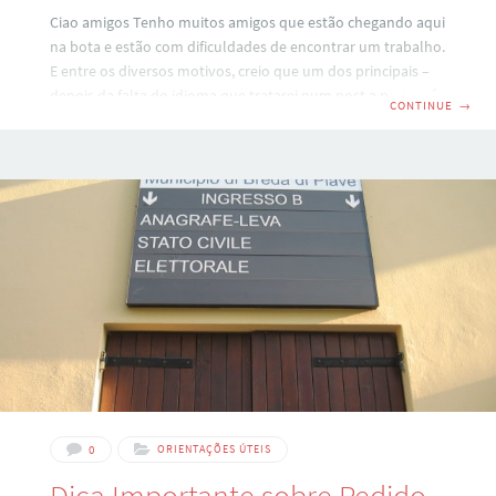
Ciao amigos Tenho muitos amigos que estão chegando aqui
na bota e estão com dificuldades de encontrar um trabalho.
E entre os diversos motivos, creio que um dos principais –
depois da falta do idioma que tratarei num post a parte – é
CONTINUE
→
a falta de habilitação pra dirigir aqui. Porém fazer isso já em
território italiano è bastante caro para um recém-chegado:
pode custar até 540 euros pela patente de guida italiana.
Vejam o que diz a lei italiana sobre carteiras de outros
países:
0
ORIENTAÇÕES ÚTEIS