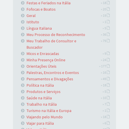
Festas e Feriados na Itália
» 18
Fofocas e Boatos
» 20
Geral
» 19
Istituto
» 1
Língua Italiana
» 5
Meu Processo de Reconhecimento
» 36
Meu Trabalho de Consultor e
» 79
Buscador
Micos e Enrascadas
» 9
Minha Presença Online
» 24
Orientações Úteis
» 177
Palestras, Encontros e Eventos
» 16
Pensamentos e Divagações
» 49
Política na Itália
» 18
Produtos e Serviços
» 5
Saúde na Itália
» 10
Trabalho na Itália
» 7
Turismo na Itália e Europa
» 1
Viajando pelo Mundo
» 18
Viajar para Itália
» 6