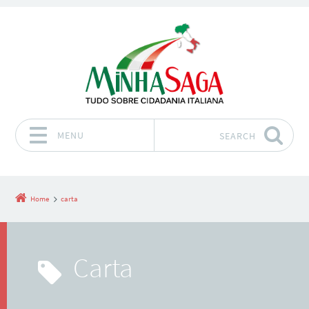
MENU
SEARCH
Skip to content
Home
carta
carta