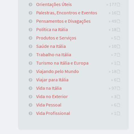
Orientações Úteis
» 177
Palestras, Encontros e Eventos
» 16
Pensamentos e Divagações
» 49
Política na Itália
» 18
Produtos e Serviços
» 5
Saúde na Itália
» 10
Trabalho na Itália
» 7
Turismo na Itália e Europa
» 1
Viajando pelo Mundo
» 18
Viajar para Itália
» 6
Vida na Itália
» 97
Vida no Exterior
» 3
Vida Pessoal
» 6
Vida Profissional
» 1