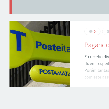
0
Pagando 
Eu recebo div
dizem respeit
Porém tantas
com este as
leitor do blo
comigo diver
bobas’ e por
nenhuma dúv