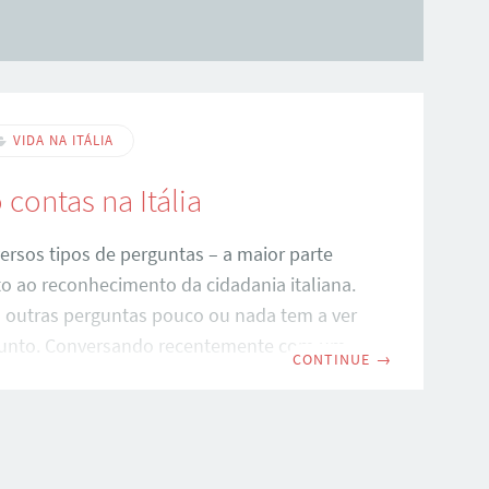
VIDA NA ITÁLIA
contas na Itália
ersos tipos de perguntas – a maior parte
o ao reconhecimento da cidadania italiana.
 outras perguntas pouco ou nada tem a ver
sunto. Conversando recentemente com um
CONTINUE
→
g, ele me confessou que sempre quis tirar
sas dúvidas, mas que as consideravam ‘
 isso nunca perguntou. Respondi a ele que
ida é boba: quando não sabemos sobre