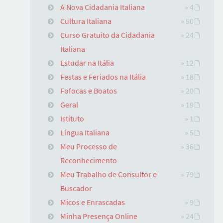
A Nova Cidadania Italiana
» 4
Cultura Italiana
» 50
Curso Gratuito da Cidadania
» 24
Italiana
Estudar na Itália
» 12
Festas e Feriados na Itália
» 18
Fofocas e Boatos
» 20
Geral
» 19
Istituto
» 1
Língua Italiana
» 5
Meu Processo de
» 36
Reconhecimento
Meu Trabalho de Consultor e
» 79
Buscador
Micos e Enrascadas
» 9
Minha Presença Online
» 24