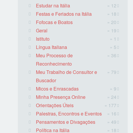
Estudar na Itália
» 12
Festas e Feriados na Itália
» 18
Fofocas e Boatos
» 20
Geral
» 19
Istituto
» 1
Língua Italiana
» 5
Meu Processo de
» 36
Reconhecimento
Meu Trabalho de Consultor e
» 79
Buscador
Micos e Enrascadas
» 9
Minha Presença Online
» 24
Orientações Úteis
» 177
Palestras, Encontros e Eventos
» 16
Pensamentos e Divagações
» 49
Política na Itália
» 18