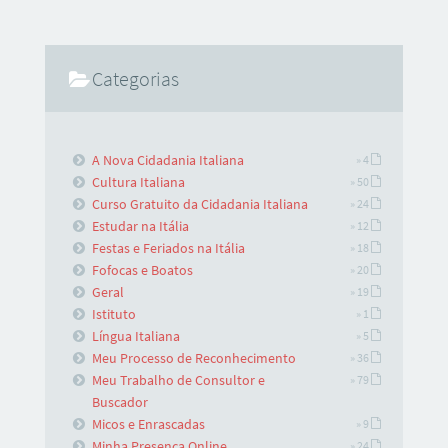
Categorias
A Nova Cidadania Italiana
» 4
Cultura Italiana
» 50
Curso Gratuito da Cidadania Italiana
» 24
Estudar na Itália
» 12
Festas e Feriados na Itália
» 18
Fofocas e Boatos
» 20
Geral
» 19
Istituto
» 1
Língua Italiana
» 5
Meu Processo de Reconhecimento
» 36
Meu Trabalho de Consultor e
» 79
Buscador
Micos e Enrascadas
» 9
Minha Presença Online
» 24