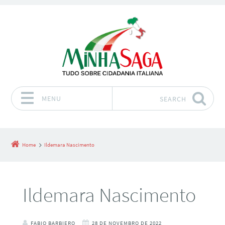
MENU
SEARCH
Skip to content
Home
Ildemara Nascimento
Ildemara Nascimento
FABIO BARBIERO
28 DE NOVEMBRO DE 2022