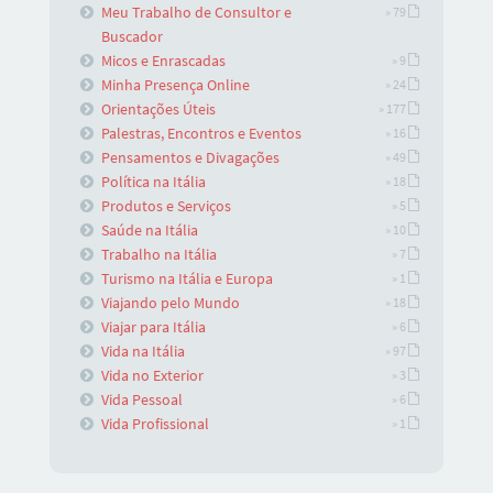
Meu Trabalho de Consultor e
» 79
Buscador
Micos e Enrascadas
» 9
Minha Presença Online
» 24
Orientações Úteis
» 177
Palestras, Encontros e Eventos
» 16
Pensamentos e Divagações
» 49
Política na Itália
» 18
Produtos e Serviços
» 5
Saúde na Itália
» 10
Trabalho na Itália
» 7
Turismo na Itália e Europa
» 1
Viajando pelo Mundo
» 18
Viajar para Itália
» 6
Vida na Itália
» 97
Vida no Exterior
» 3
Vida Pessoal
» 6
Vida Profissional
» 1