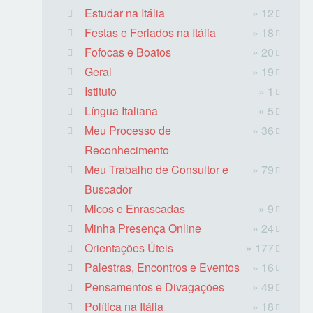
Estudar na Itália
» 12
Festas e Feriados na Itália
» 18
Fofocas e Boatos
» 20
Geral
» 19
Istituto
» 1
Língua Italiana
» 5
Meu Processo de
» 36
Reconhecimento
Meu Trabalho de Consultor e
» 79
Buscador
Micos e Enrascadas
» 9
Minha Presença Online
» 24
Orientações Úteis
» 177
Palestras, Encontros e Eventos
» 16
Pensamentos e Divagações
» 49
Política na Itália
» 18