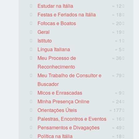
Estudar na Itália
» 12
Festas e Feriados na Itália
» 18
Fofocas e Boatos
» 20
Geral
» 19
Istituto
» 1
Língua Italiana
» 5
Meu Processo de
» 36
Reconhecimento
Meu Trabalho de Consultor e
» 79
Buscador
Micos e Enrascadas
» 9
Minha Presença Online
» 24
Orientações Úteis
» 177
Palestras, Encontros e Eventos
» 16
Pensamentos e Divagações
» 49
Política na Itália
» 18