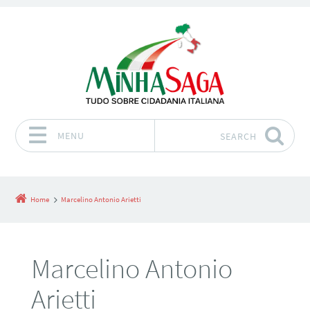
MENU
SEARCH
Skip to content
Home
Marcelino Antonio Arietti
Marcelino Antonio
Arietti