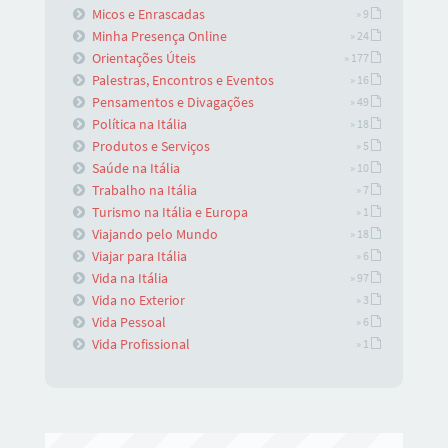
Micos e Enrascadas
» 9
Minha Presença Online
» 24
Orientações Úteis
» 177
Palestras, Encontros e Eventos
» 16
Pensamentos e Divagações
» 49
Política na Itália
» 18
Produtos e Serviços
» 5
Saúde na Itália
» 10
Trabalho na Itália
» 7
Turismo na Itália e Europa
» 1
Viajando pelo Mundo
» 18
Viajar para Itália
» 6
Vida na Itália
» 97
Vida no Exterior
» 3
Vida Pessoal
» 6
Vida Profissional
» 1