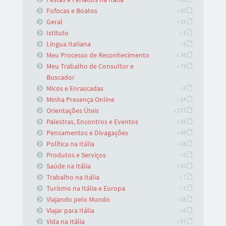
Fofocas e Boatos
» 20
Geral
» 19
Istituto
» 1
Língua Italiana
» 5
Meu Processo de Reconhecimento
» 36
Meu Trabalho de Consultor e
» 79
Buscador
Micos e Enrascadas
» 9
Minha Presença Online
» 24
Orientações Úteis
» 177
Palestras, Encontros e Eventos
» 16
Pensamentos e Divagações
» 49
Política na Itália
» 18
Produtos e Serviços
» 5
Saúde na Itália
» 10
Trabalho na Itália
» 7
Turismo na Itália e Europa
» 1
Viajando pelo Mundo
» 18
Viajar para Itália
» 6
Vida na Itália
» 97