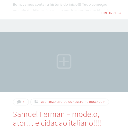
Bom, vamos contar a història do inicio!!! Tudo começou
quando decidimos (eu e a Lu) que iriamos ter um bichinho
CONTINUE
→
de estimaçao. Conversa daqui, briga dali, ela queria um
cachorro, eu queria um gato, depois ela queria uma
tartaruga, eu queria um gato, ela entao passou a querer um
passarinho, um coiote, um avestruz… atè que se
conformou em ter um… GATO! Porém minhas justificativas
0
MEU TRABALHO DE CONSULTOR E BUSCADOR
Samuel Ferman – modelo,
ator… e cidadao italiano!!!!