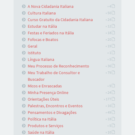
A Nova Cidadania Italiana
» 4
Cultura Italiana
» 50
Curso Gratuito da Cidadania Italiana
» 24
Estudar na Itália
» 12
Festas e Feriados na Itália
» 18
Fofocas e Boatos
» 20
Geral
» 19
Istituto
» 1
Língua Italiana
» 5
Meu Processo de Reconhecimento
» 36
Meu Trabalho de Consultor e
» 79
Buscador
Micos e Enrascadas
» 9
Minha Presença Online
» 24
Orientações Úteis
» 177
Palestras, Encontros e Eventos
» 16
Pensamentos e Divagações
» 49
Política na Itália
» 18
Produtos e Serviços
» 5
Saúde na Itália
» 10