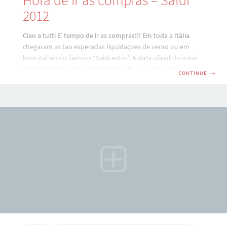
Hora de ir as compras – Saldi
2012
Ciao a tutti E’ tempo de ir as compras!!! Em toda a Itàlia
chegaram as tao esperadas liquidaçoes de verao ou em
bom italiano o famoso “Saldi estivi” A data oficial do inicio
das liquidaçoes de verao foi 7 de julho, porém cada regiao
CONTINUE
→
tem um prazo diferente para terminar: aqui na Toscana,
Lazio, Umbria, Emilia Romagna, Trento e mais um bocado
de regioes a loucura terminarà no dia 1 de setembro. Na
Sardegna terminarà dia 8 de setembro, pros lados de
Napoli vai atè