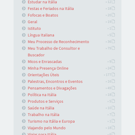
Estudar na Itália
» 12
Festas e Feriados na Itália
» 18
Fofocas e Boatos
» 20
Geral
» 19
Istituto
» 1
Língua Italiana
» 5
Meu Processo de Reconhecimento
» 36
Meu Trabalho de Consultor e
» 79
Buscador
Micos e Enrascadas
» 9
Minha Presença Online
» 24
Orientações Úteis
» 177
Palestras, Encontros e Eventos
» 16
Pensamentos e Divagações
» 49
Política na Itália
» 18
Produtos e Serviços
» 5
Saúde na Itália
» 10
Trabalho na Itália
» 7
Turismo na Itália e Europa
» 1
Viajando pelo Mundo
» 18
Viajar para Itália
» 6