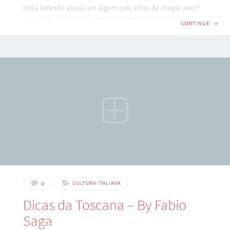
Italia fazendo escala em algum pais antes de chegar aqui?
Quem não se lembra basta reler o artigo que escrevi sobre o
CONTINUE
→
assunto. O motivo deste artigo è que houveram mudanças
no comportamento da policia em relaçao aos turistas e
consequentemente em relaçao a declaraçao de presença,
pois è comum chegar nas questuras para solicitar a
declaraçao e ouvir que nao è mais necessàrio!!! Sim,
queridos leitores
0
CULTURA ITALIANA
Dicas da Toscana – By Fabio
Saga