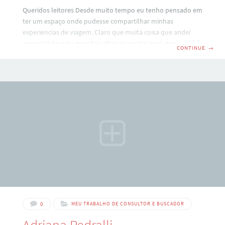
Queridos leitores Desde muito tempo eu tenho pensado em
ter um espaço onde pudesse compartilhar minhas
experiencias de viagem. Claro que muita coisa que andei
aprontando pelo mundao afora eu postei aqui, mas eu
CONTINUE
→
sempre pensei em algo mais focado – tipo um guia de
viagens. Hà algumas semanas, recebi um email dos meus
amigos do Dicas de Roma com a idéia inovadora de
expensao do pròprio site – convidando-me a fazer parte do
projeto Dicas do Mundo – um site que reunirà dicas das
0
MEU TRABALHO DE CONSULTOR E BUSCADOR