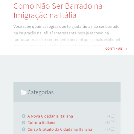
Como Não Ser Barrado na
Imigração na Itália
Você sabe quais as regras que te ajudarão a não ser barrado
na imigração na Itália? Interessante pois já escrevo há
tantos anos e só recentemente percebi que jamais expliquei
quais os critérios que são observados pelos agentes de
CONTINUE
→
imigração e quais são as exigências para a entrada dos
cidadãos brasileiros na Europa. O objetivo deste artigo è
alertar os amigos que pretendem vir à Europa, seja a
turismo, seja para a prática da cidadania. COMUNITÁRIO x
EXTRACOMUNITÁRIO Cidadão comunitário è aquele que
possui a
Categorias
A Nova Cidadania Italiana
» 4
Cultura Italiana
» 50
Curso Gratuito da Cidadania Italiana
» 24