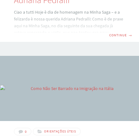
Adriana Pedralli
Ciao a tutti Hoje è dia de homenagem na Minha Saga – e a
felizarda è nossa querida Adriana Pedralli: Como è de praxe
aqui na Minha Saga, no dia seguinte da sua chegada jà
estava esperando o vigile, que nao tardou pra passar
E
CONTINUE
→
poucos meses depois, cà estava ela naquele momento tao
esperado: a assinatura da carta d’identità italiana!!!!
Aproveitando a ‘desculpa’ pra passear, no momento da
assinatura ela trouxe o maridao, que acompanhou de perto
e comemorou junto conosco: Falando em
0
ORIENTAÇÕES ÚTEIS