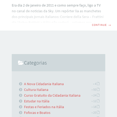
Era dia 2 de janeiro de 2011 e como sempre faço, ligo a TV
no canal de noticias da Sky. Um repórter lia as manchetes
dos principais jornais italianos: Corriere della Sera – Frattini
diz “Sobre Battisti a Itália não cederá – estamos prontos
CONTINUE
→
para apelar à Corte Internacional em Haia. É um precedente
gravíssimo… La Repubblica – Ministro das Relações
Exteriores Frattini escreve à presidente Dilma Rousseff e
congela os acordos militares (orçados em mais de 5 bilhões
de euros); La Nazione – Ministro
Categorias
A Nova Cidadania Italiana
» 4
Cultura Italiana
» 50
Curso Gratuito da Cidadania Italiana
» 24
Estudar na Itália
» 12
Festas e Feriados na Itália
» 18
Fofocas e Boatos
» 20