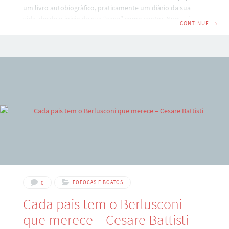
um livro autobiogràfico, praticamente um diàrio da sua
vida, desde o inicio da sua “saga” como cantor. Numa das
CONTINUE
→
passagens do livro, ele explica que tudo aconteceu muito
ràpido: ao mesmo tempo que vivia a emoçao nos primeiros
shows, nao sabia como conviver com a timidez quando
encontrava os fans, a solidao nas viagens e quartos de
hotel, o medo de ser à altura
0
FOFOCAS E BOATOS
Cada pais tem o Berlusconi
que merece – Cesare Battisti