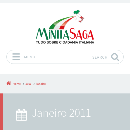
MENU
SEARCH
Skip to content
Home
2011
janeiro
janeiro 2011