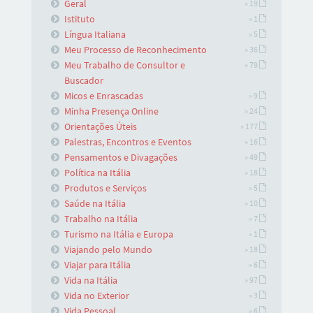
Geral
» 19
Istituto
» 1
Língua Italiana
» 5
Meu Processo de Reconhecimento
» 36
Meu Trabalho de Consultor e
» 79
Buscador
Micos e Enrascadas
» 9
Minha Presença Online
» 24
Orientações Úteis
» 177
Palestras, Encontros e Eventos
» 16
Pensamentos e Divagações
» 49
Política na Itália
» 18
Produtos e Serviços
» 5
Saúde na Itália
» 10
Trabalho na Itália
» 7
Turismo na Itália e Europa
» 1
Viajando pelo Mundo
» 18
Viajar para Itália
» 6
Vida na Itália
» 97
Vida no Exterior
» 3
Vida Pessoal
» 6