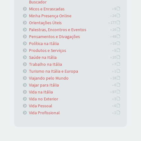
Buscador
Micos e Enrascadas
» 9
Minha Presença Online
» 24
Orientações Úteis
» 177
Palestras, Encontros e Eventos
» 16
Pensamentos e Divagações
» 49
Política na Itália
» 18
Produtos e Serviços
» 5
Saúde na Itália
» 10
Trabalho na Itália
» 7
Turismo na Itália e Europa
» 1
Viajando pelo Mundo
» 18
Viajar para Itália
» 6
Vida na Itália
» 97
Vida no Exterior
» 3
Vida Pessoal
» 6
Vida Profissional
» 1