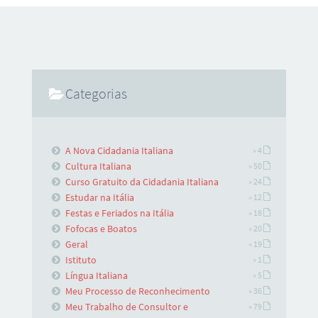
o Euro comemora 10 anos com a entrada do 16º pais a
aderi-lo: a Eslovaquia. No dia 1 de janeiro de 1999 o euro
começou a ser utilizado nos mercado financeiros. Em 2002
começaram a circular
Categorias
A Nova Cidadania Italiana
» 4
Cultura Italiana
» 50
Curso Gratuito da Cidadania Italiana
» 24
Estudar na Itália
» 12
Festas e Feriados na Itália
» 18
Fofocas e Boatos
» 20
Geral
» 19
Istituto
» 1
Língua Italiana
» 5
Meu Processo de Reconhecimento
» 36
Meu Trabalho de Consultor e
» 79