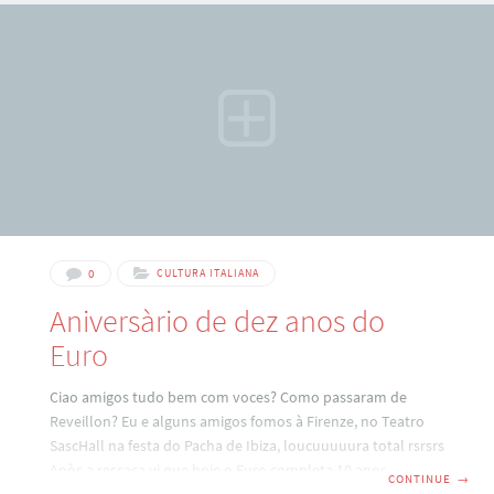
fechamos a parceria para que fizéssemos o trabalho de
consultoria no processo de cidadania dele. Jà na primeira
semana
0
CULTURA ITALIANA
Aniversàrio de dez anos do
Euro
Ciao amigos tudo bem com voces? Como passaram de
Reveillon? Eu e alguns amigos fomos à Firenze, no Teatro
SascHall na festa do Pacha de Ibiza, loucuuuuura total rsrsrs
Apòs a ressaca vi que hoje o Euro completa 10 anos e
CONTINUE
→
resolvi compartilhar com voces a noticia! Hoje oficialmente