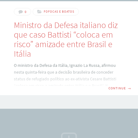
0
FOFOCAS E BOATOS
Ministro da Defesa italiano diz
que caso Battisti “coloca em
risco” amizade entre Brasil e
Itália
O ministro da Defesa da Itália, Ignazio La Russa, afirmou
nesta quinta-feira que a decisão brasileira de conceder
status de refugiado político ao ex-ativista Cesare Battisti
“coloca em risco a amizade entre Itália e o Brasil“. Na terça-
CONTINUE
→
feira, o ministro Tarso Genro (Justiça) concedeu refúgio
político ao italiano, condenado por quatro assassinatos à
prisão perpétua. Em entrevista à televisão italiana, o
ministro La Russa qualificou como “incrível” a medida, que
impede a extradição de Battisti, solicitada pela Justiça
italiana. “Muito grave” O subsecretário das Relações