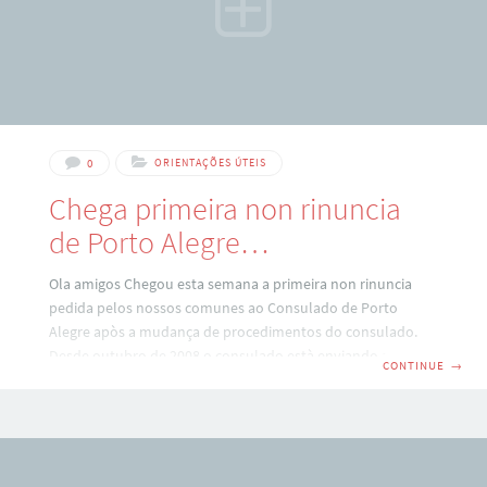
0
ORIENTAÇÕES ÚTEIS
Chega primeira non rinuncia
de Porto Alegre…
Ola amigos Chegou esta semana a primeira non rinuncia
pedida pelos nossos comunes ao Consulado de Porto
Alegre apòs a mudança de procedimentos do consulado.
Desde outubro de 2008 o consulado està enviando a non
CONTINUE
→
rinuncia através de ‘malote diplomàtico‘, pegando todo
mundo de surpresa . Fontes nao oficiais creditam esta
mudança ao fato de ter vazado a imprensa que um jogador
de futebol teria saido do consulado com a non rinuncia em
maos, o que teria enfurecido o consul e forçado-o a adotar