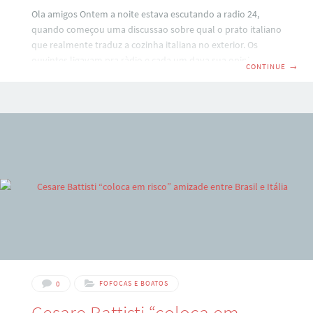
Ola amigos Ontem a noite estava escutando a radio 24,
quando começou uma discussao sobre qual o prato italiano
que realmente traduz a cozinha italiana no exterior. Os
ouvintes ligavam pra ràdio e cada um dava sua opiniao,
CONTINUE
→
dizendo um prato que realmente seria aquele ‘tipico
italiano’. Claro que na hora me veio a pergunta: – O que os
leitores do blog pensam sobre isso? Qual prato ou receita
vem à cabeça dos descendentes de italianos no Brasil e no
mundo? Por isso escrevo este
0
FOFOCAS E BOATOS