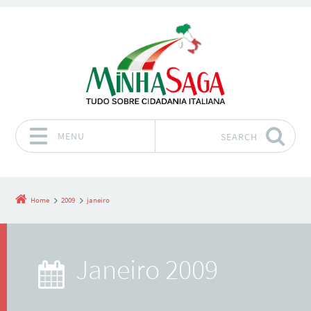
MENU
SEARCH
Skip to content
Home
2009
janeiro
janeiro 2009