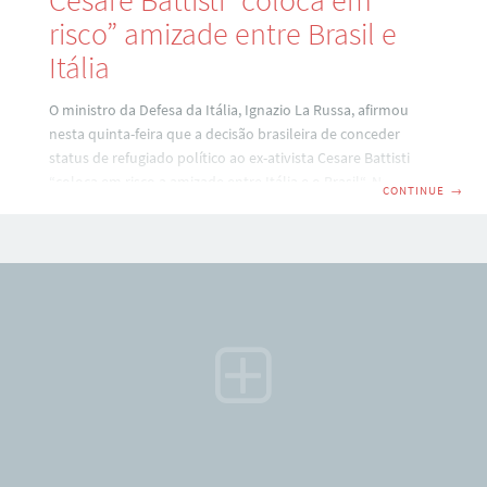
Cesare Battisti “coloca em
risco” amizade entre Brasil e
Itália
O ministro da Defesa da Itália, Ignazio La Russa, afirmou
nesta quinta-feira que a decisão brasileira de conceder
status de refugiado político ao ex-ativista Cesare Battisti
“coloca em risco a amizade entre Itália e o Brasil“. Na terça-
CONTINUE
→
feira, o ministro Tarso Genro (Justiça) concedeu refúgio
político ao italiano, condenado por quatro assassinatos à
prisão perpétua. Em entrevista à televisão italiana, o
ministro La Russa qualificou como “incrível” a medida, que
impede a extradição de Battisti, solicitada pela Justiça
italiana. “MUITO GRAVE” O subsecretário das Relações