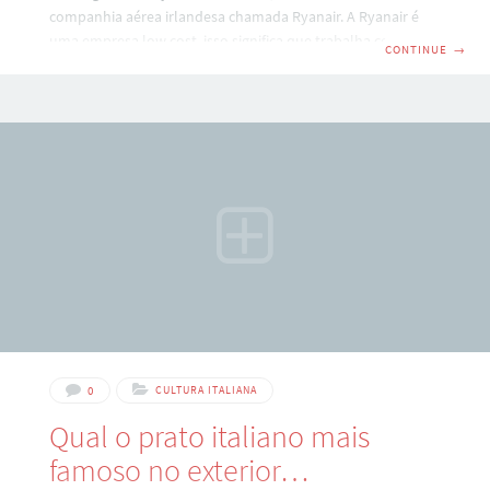
companhia aérea irlandesa chamada Ryanair. A Ryanair é
uma empresa low cost, isso significa que trabalha com
CONTINUE
→
preços baixissimos, chegando muitas vezes a oferecer
passagens gratuitas como parte de açoes de vendas e
marketing da empresa. Vejamos um exemplo das
promoçoes atuais da empresa no site www.ryanair.it
Comprando até o dia 02.02 e empresa oferece até 75% de
desconto nas tarifas. Se eu quisesse viajar
0
CULTURA ITALIANA
Qual o prato italiano mais
famoso no exterior…