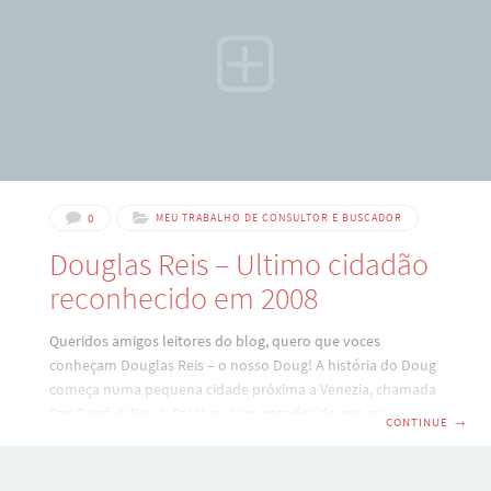
tais
0
MEU TRABALHO DE CONSULTOR E BUSCADOR
Douglas Reis – Ultimo cidadão
reconhecido em 2008
Queridos amigos leitores do blog, quero que voces
conheçam Douglas Reis – o nosso Doug! A história do Doug
começa numa pequena cidade próxima a Venezia, chamada
San Donà di Piave. Foi là que em meados do ano passado
CONTINUE
→
consegui a certidao do antenato do Douglas, Giuseppe
Vivan. E alguns meses depois – com os documentos jà
legalizados – ele entrou em contato novamente e então