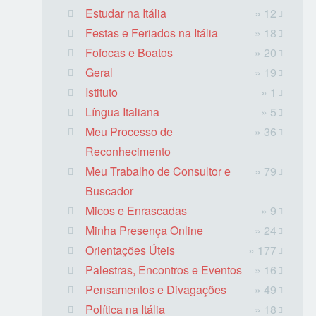
Estudar na Itália
» 12
Festas e Feriados na Itália
» 18
Fofocas e Boatos
» 20
Geral
» 19
Istituto
» 1
Língua Italiana
» 5
Meu Processo de
» 36
Reconhecimento
Meu Trabalho de Consultor e
» 79
Buscador
Micos e Enrascadas
» 9
Minha Presença Online
» 24
Orientações Úteis
» 177
Palestras, Encontros e Eventos
» 16
Pensamentos e Divagações
» 49
Política na Itália
» 18