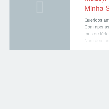
Minha 
Queridos am
Com apenas 
mes de féria
Nem deu tem
Itàlia, pois
que teve muu
vinho Tosca
vou criar um
outras ‘uras