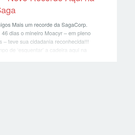
Saga
igos Mais um recorde da SagaCorp.
46 dias o mineiro Moacyr – em pleno
s – teve sua cidadania reconhecida!!!
po de ‘esquentar’ a cadeira aqui na
 mal chegou e jà foi embora! Mas é claro
uuita festa, com direito ao maravilhoso
no e uma excursao à Roma… E depois
 post com nossas aventuras, loucuras e
’ por Roma… Abbracci a tutti!!!