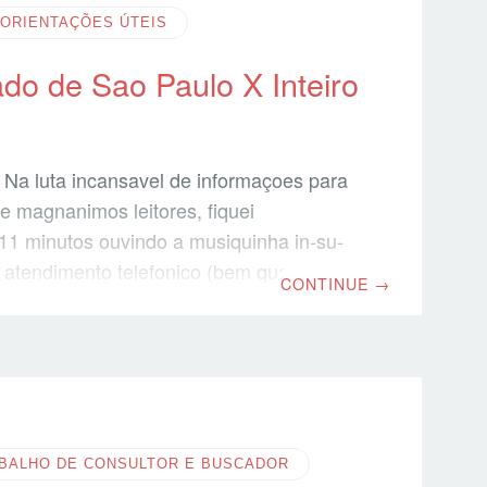
ORIENTAÇÕES ÚTEIS
do de Sao Paulo X Inteiro
Na luta incansavel de informaçoes para
e magnanimos leitores, fiquei
11 minutos ouvindo a musiquinha in-su-
o atendimento telefonico (bem que
CONTINUE
→
ocar a Radio Italia de fundo…) do
aliano em Sao Paolo para obter
OFICIAIS e precisas sobre a legalizaçao
or!!! Hoje, dia 29/09/08 às 16:35 – horàrio
 recebi a informaçao do consulado que
 a legalizaçao nao é obrigatòrio
BALHO DE CONSULTOR E BUSCADOR
ertidoes em inteiro teor. Fui informado